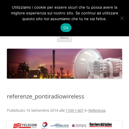
Utilizziamo i cookie per essere sicuri che tu possa avere la
Ponti Radio Wireless
migliore esperienza sul nostro sito. Se continui ad utilizzare
questo sito noi assumiamo che tu ne sia felice.
Fibra ottica wireless Hiperlan a 5 e 24 Ghz
Ok
Vai
Menu
al
contenuto
referenze_pontiradiowireless
Pubblicato
16 Settembre 2014
alle
1109 × 607
in
Referenze
.